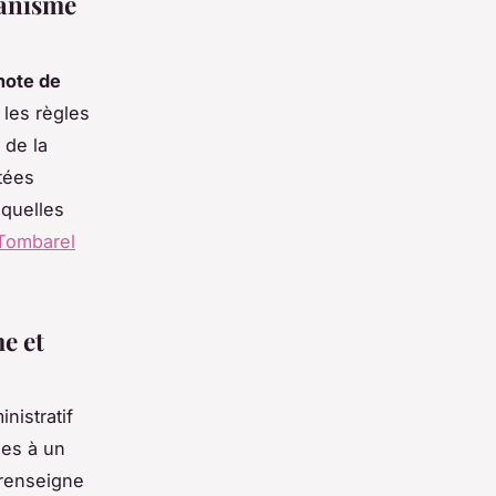
banisme
note de
les règles
 de la
tées
quelles
Tombarel
e et
nistratif
les à un
 renseigne