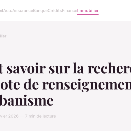
il
Actu
Assurance
Banque
Crédits
Finance
Immobilier
lier
 savoir sur la reche
note de renseigneme
rbanisme
vier 2026 — 7 min de lecture