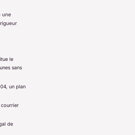
e une
rigueur
itue le
munes sans
04, un plan
courrier
gal de