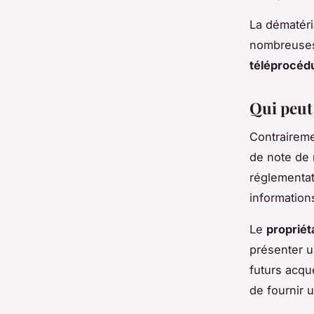
La dématéri
nombreuses
téléprocédu
Qui peut
Contrairem
de note de
réglementat
information
Le
propriét
présenter un
futurs acqu
de fournir 