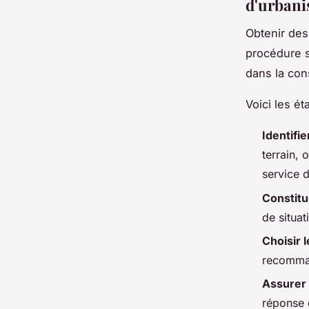
d'urban
Obtenir de
procédure s
dans la con
Voici les é
Identifi
terrain, 
service 
Constitu
de situat
Choisir 
recomman
Assurer 
réponse