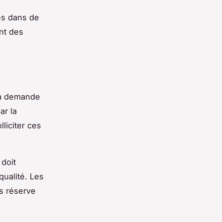
es dans de
nt des
la demande
ar la
liciter ces
 doit
qualité. Les
s réserve