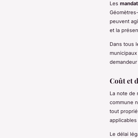
Les
mandata
Géomètres-e
peuvent agi
et la présen
Dans tous le
municipaux 
demandeur e
Coût et d
La note de
commune ne 
tout propri
applicables 
Le délai lég