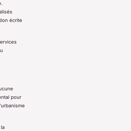
e.
alisés
ion écrite
services
du
Aucune
ental pour
d'urbanisme
la