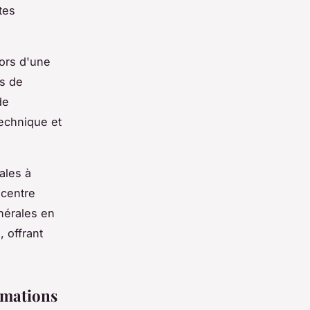
tes
Lors d'une
és de
de
technique et
ales à
ncentre
énérales en
 offrant
rmations