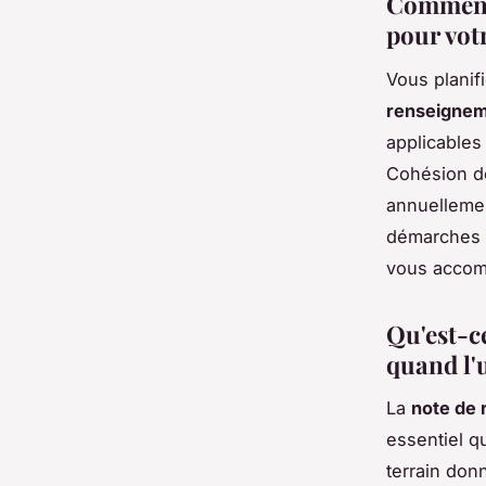
Comment 
pour vot
Vous planif
renseigne
applicables
Cohésion de
annuellemen
démarches 
vous accomp
Qu'est-c
quand l'u
La
note de
essentiel q
terrain don