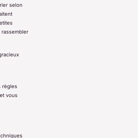
rier selon
itent
etites
 rassembler
gracieux
 règles
et vous
echniques