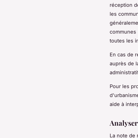
réception d
les commune
généralemen
communes p
toutes les i
En cas de r
auprès de l
administrat
Pour les pr
d'urbanism
aide à inte
Analyser
La note de 