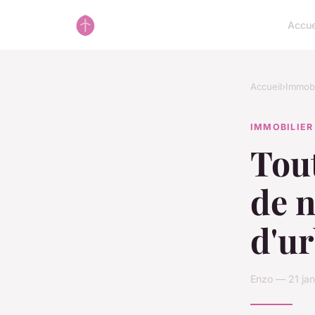
Accue
Accueil
›
Immobi
IMMOBILIER
Tout
de 
d'u
Enzo — 21 jan