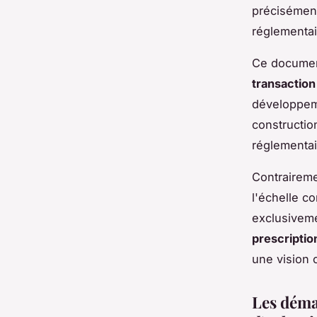
précisément 
réglementair
Ce document
transaction
développeme
constructio
réglementai
Contraireme
l'échelle c
exclusiveme
prescriptio
une vision 
Les déma